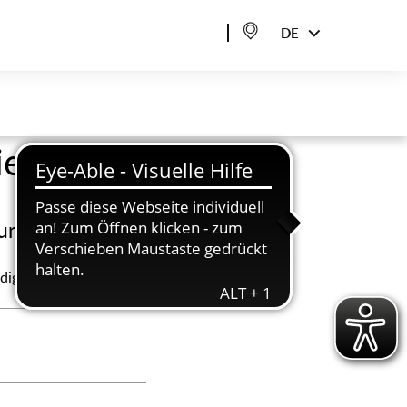
DE
ziehungen
tung
dig für: