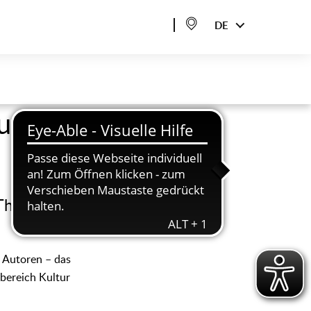
DE
urger
Theater,
 Autoren – das
bereich Kultur