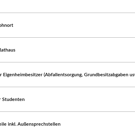
ohnort
Rathaus
r Eigenheimbesitzer (Abfallentsorgung, Grundbesitzabgaben us
r Studenten
eile inkl. Außensprechstellen