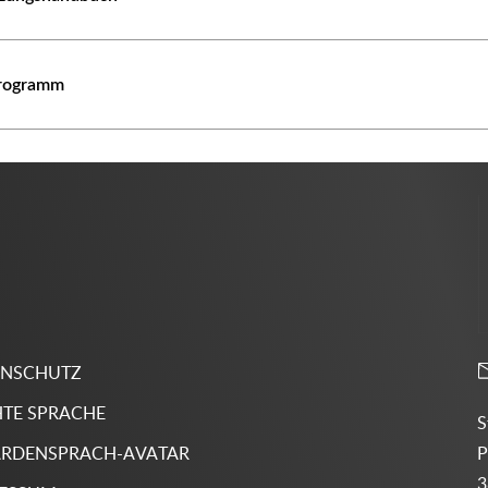
programm
ENSCHUTZ
HTE SPRACHE
S
P
RDENSPRACH-AVATAR
3