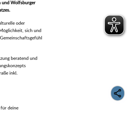
en und Wolfsburger
tzes.
lturelle oder
Möglichkeit, sich und
s Gemeinschaftsgefühl
etzung beratend und
lungskonzepts
aße inkl.
 für deine