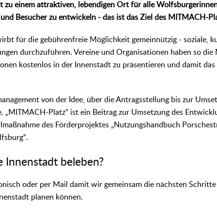
 zu einem attraktiven, lebendigen Ort für alle Wolfsburgerinn
und Besucher zu entwickeln - das ist das Ziel des MITMACH-Pla
t für die gebührenfreie Möglichkeit gemeinnützig - soziale, ku
tungen durchzuführen. Vereine und Organisationen haben so die 
onen kostenlos in der Innenstadt zu präsentieren und damit da
management von der Idee, über die Antragsstellung bis zur Ums
te. „MITMACH-Platz“ ist ein Beitrag zur Umsetzung des Entwick
eilmaßnahme des Förderprojektes „Nutzungshandbuch Porschestr
fsburg“.
e Innenstadt beleben?
onisch oder per Mail damit wir gemeinsam die nächsten Schritte
nnenstadt planen können.