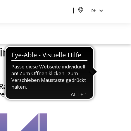
DE
nklusive
 Raum,
ven sowie