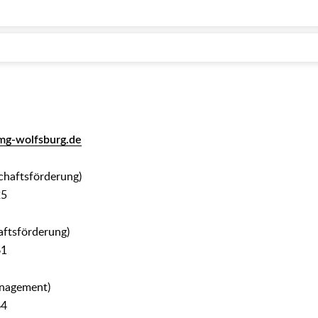
mg-wolfsburg.de
chaftsförderung)
25
aftsförderung)
61
anagement)
64