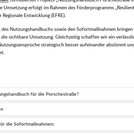
tadt
formulierten Projekts „Nutzungshandbuch Porschestraße i
 Umsetzung erfolgt im Rahmen des Förderprogramms „Resilient
r Regionale Entwicklung (EFRE).
g des Nutzungshandbuchs sowie den Sofortmaßnahmen bringen w
ie sichtbare Umsetzung. Gleichzeitig schaffen wir ein verlässlic
 Nutzungsansprüche strategisch besser aufeinander abstimmt un
et.
ngshandbuch für die Porschestraße?
en
für die Sofortmaßnahmen: