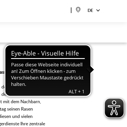
DE
assiker der Gründe,
u den Glücklichen, die
, den Bund der Ehe
eit mit dem Nachbarn,
tag seinen Rasen
diesen und vielen
erdienste Ihre zentrale